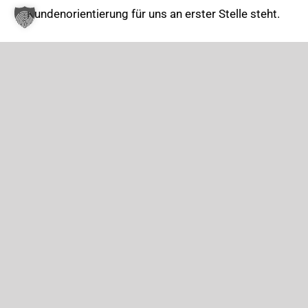
Kundenorientierung für uns an erster Stelle steht.
SL-Produkte werden aus hochwertigen
Materialien und mittels modernster
Fertigungsmethoden hergestellt. Die
Verarbeitung unserer Rohstoffe erfolgt unter
Beachtung höchster Qualitätsanforderungen
(zertifiziert nach DIN EN ISO 9001:2015 und
ISO22000:2018). Darüber hinaus zeichnen hoch
motivierte und leistungsfähige Mitarbeiter unser
Unternehmen aus.
Für eine ständige Verbesserung unserer
Prozesse und Abläufe sorgt ein praktiziertes
„Kaizen“ System, das uns beständig voran bringt
und somit von Jahr zu Jahr für eine höhere